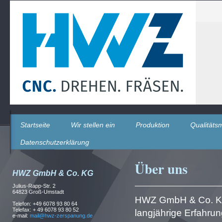
Startseite
Wir stellen ein
Produktion
Qualität
Datenschutzerklärung
Über uns
HWZ GmbH & Co. KG
Julius-Rapp-Str. 2
64823 Groß-Umstadt
HWZ GmbH & Co. KG 
Telefon: +49 6078 93 80 64
Telefax: + 49 6078 93 80 52
langjährige Erfahrun
e-mail:
mail@hwz-zerspanung.de